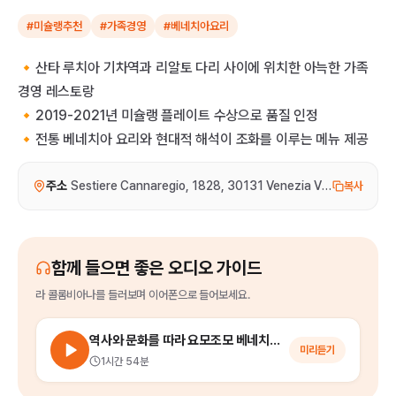
#미슐랭추천
#가족경영
#베네치아요리
🔸산타 루치아 기차역과 리알토 다리 사이에 위치한 아늑한 가족
경영 레스토랑
🔸2019-2021년 미슐랭 플레이트 수상으로 품질 인정
🔸전통 베네치아 요리와 현대적 해석이 조화를 이루는 메뉴 제공
주소
Sestiere Cannaregio, 1828, 30131 Venezia VE, 이탈리아
복사
함께 들으면 좋은 오디오 가이드
라 콜롬비아나
를
들러보며 이어폰으로 들어보세요.
역사와 문화를 따라 요모조모 베네치아 나들이
미리듣기
1시간 54분