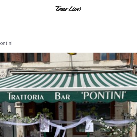
니
ontini