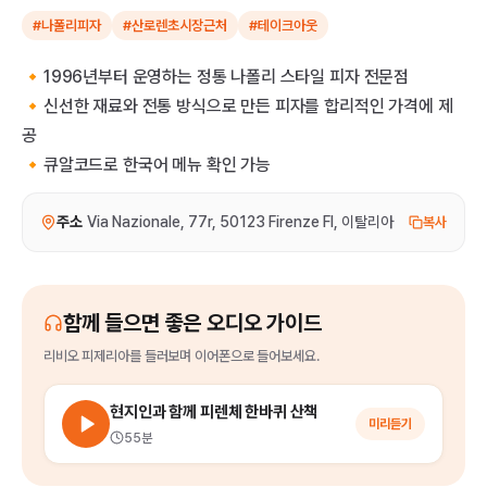
#나폴리피자
#산로렌초시장근처
#테이크아웃
🔸1996년부터 운영하는 정통 나폴리 스타일 피자 전문점
🔸신선한 재료와 전통 방식으로 만든 피자를 합리적인 가격에 제
공
🔸큐알코드로 한국어 메뉴 확인 가능
주소
Via Nazionale, 77r, 50123 Firenze FI, 이탈리아
복사
함께 들으면 좋은 오디오 가이드
리비오 피제리아
를
들러보며 이어폰으로 들어보세요.
현지인과 함께 피렌체 한바퀴 산책
미리듣기
55분