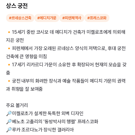
상스 궁전
#르네상스건축
#메디치가문
#피렌체역사
#프레스코화
🔸15세기 중반 코시모 데 메디치가 건축가 미켈로초에게 의뢰해
지은 궁전
🔸피렌체에서 가장 오래된 르네상스 양식의 저택으로, 후대 궁전
건축에 큰 영향을 미침
🔸17세기 리카르디 가문이 소유한 후 확장되어 현재의 모습을 갖
춤
🔸궁전 내부의 화려한 장식과 예술 작품들이 메디치 가문의 권력
과 취향을 잘 보여줌
주요 볼거리
🔎미켈로초가 설계한 독특한 외벽 디자인
🔎베노초 고촐리의 '동방박사의 행렬' 프레스코화
🔎루카 조르다노가 장식한 갤러리아