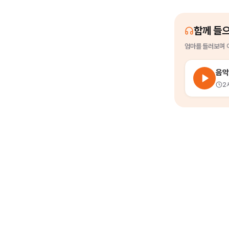
함께 들
엄마
를
들러보며 
음악
2