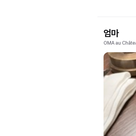
엄마
OMA au Châtea