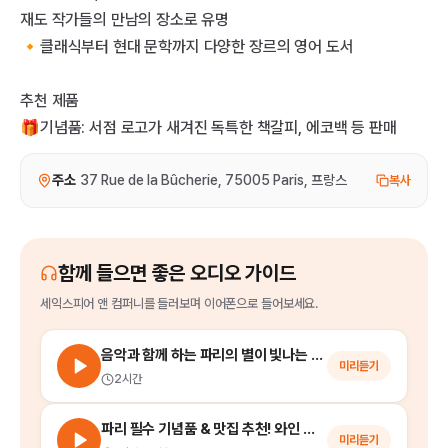
재도 작가들의 만남의 장소로 유명
🔸클래식부터 현대 문학까지 다양한 장르의 영어 도서
추천 제품
🎁기념품: 서점 로고가 새겨진 독특한 책갈피, 에코백 등 판매
주소
37 Rue de la Bûcherie, 75005 Paris, 프랑스
복사
함께 들으면 좋은 오디오 가이드
세익스피어 앤 컴퍼니
를
들러보며 이어폰으로 들어보세요.
음악과 함께 하는 파리의 별이 빛나는 밤에 (파리 야경 투어)
미리듣기
2시간
파리 필수 기념품 & 맛집 추천! 와인 전공 맛잘알 주아유 가이드와 떠나는 파리 6구 미식 워킹 투어
미리듣기