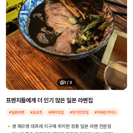
1
/
2
프렌치들에게 더 인기 많은 일본 라멘집
#일본라멘
#요코초
#파리맛집
#현지인맛집
#미쉐린가이드
🔸생 제르맹 데프레 지구에 위치한 정통 일본 라멘 전문점