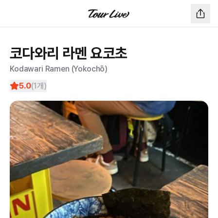
코다와리 라멘 요코초
Kodawari Ramen (Yokochō)
5.0
(
1
개)