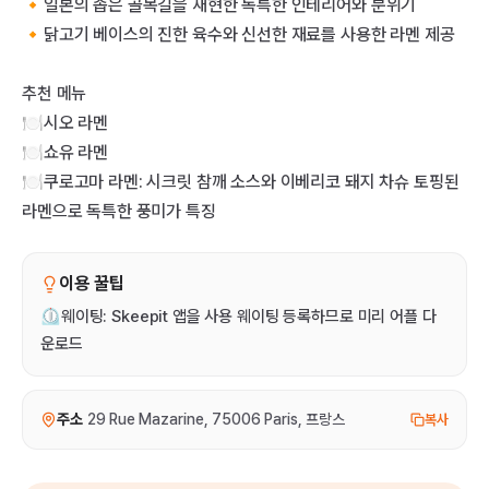
🔸일본의 좁은 골목길을 재현한 독특한 인테리어와 분위기
🔸닭고기 베이스의 진한 육수와 신선한 재료를 사용한 라멘 제공
추천 메뉴
🍽️시오 라멘
🍽️쇼유 라멘
🍽️쿠로고마 라멘: 시크릿 참깨 소스와 이베리코 돼지 차슈 토핑된
라멘으로 독특한 풍미가 특징
이용 꿀팁
⏲️웨이팅: Skeepit 앱을 사용 웨이팅 등록하므로 미리 어플 다
운로드
주소
29 Rue Mazarine, 75006 Paris, 프랑스
복사