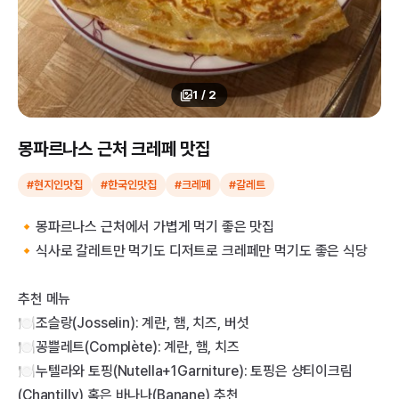
1
/
2
몽파르나스 근처 크레페 맛집
#현지인맛집
#한국인맛집
#크레페
#갈레트
🔸몽파르나스 근처에서 가볍게 먹기 좋은 맛집
🔸식사로 갈레트만 먹기도 디저트로 크레페만 먹기도 좋은 식당
추천 메뉴
🍽️조슬랑(Josselin): 계란, 햄, 치즈, 버섯
🍽️꽁쁠레트(Complète): 계란, 햄, 치즈
🍽️누텔라와 토핑(Nutella+1Garniture): 토핑은 샹티이크림
(Chantilly) 혹은 바나나(Banane) 추천