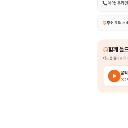
📞예약: 온라
주소
6 Rue 
함께 들
야드
를
들러보며 
음악
2