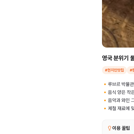
영국 분위기 
#현지인맛집
#
🔸루브르 박물관
🔸음식 양은 작
🔸음악과 와인 
🔸제철 재료에 
이용 꿀팁