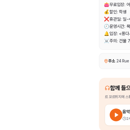
👛무료입장: 어
💰할인: 학생
❌휴관일: 일-수
🕗운영시간: 목금
🔔입장: <퐁다시
☠️주의: 건물
주소
24 Rue
함께 들
르 꼬르뷔지에 스
음악
2