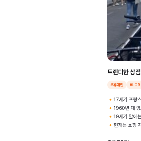
트렌디한 상점
#유대인
#LGB
🔸17세기 프랑
🔸1960년 대 
🔸19세기 말에는
🔸현재는 쇼핑 