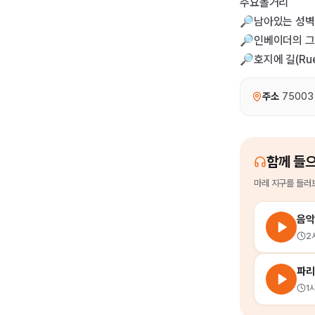
주요볼거리
🔎남아있는 성벽
🔎인베이더의 그
🔎호지에 길(Rue
주소
75003 
함께 들
마레 지구
를
들러보
음악
2
1