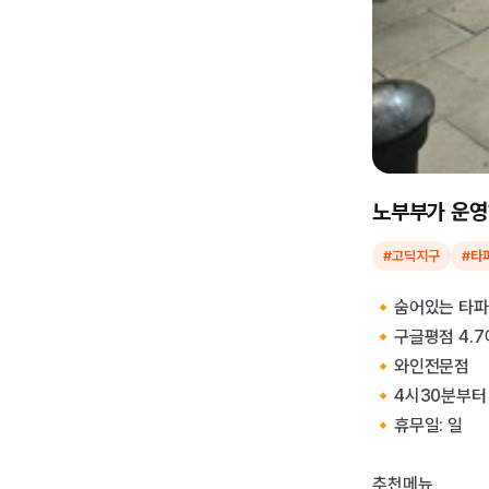
노부부가 운영
#고딕지구
#타
🔸숨어있는 타파
🔸구글평점 4.
🔸와인전문점
🔸4시30분부터
🔸휴무일: 일
추천메뉴