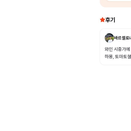
후기
바르셀로
와인 시중가에 
하몽, 토마토샐