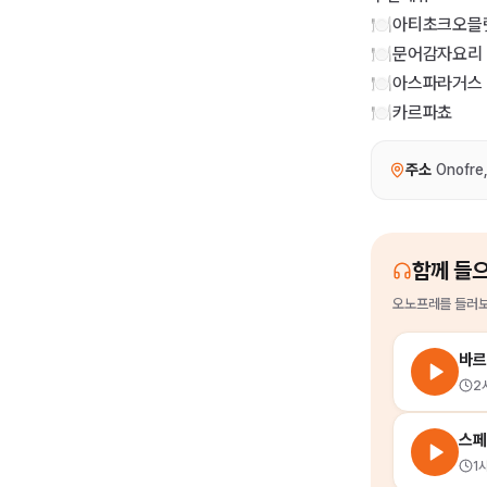
🍽️아티초크오믈
🍽️문어감자요리
🍽️아스파라거스
🍽️카르파쵸
주소
Onofre,
함께 들
오노프레
를
들러보
바르
2
스페
1