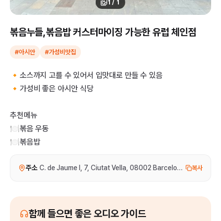
1
/
1
볶음누들,볶음밥 커스터마이징 가능한 유럽 체인점
#아시안
#가성비맛집
🔸소스까지 고를 수 있어서 입맛대로 만들 수 있음
🔸가성비 좋은 아시안 식당
추천메뉴
🍽️볶음 우동
🍽️볶음밥
주소
C. de Jaume I, 7, Ciutat Vella, 08002 Barcelona, 스페인
복사
함께 들으면 좋은 오디오 가이드