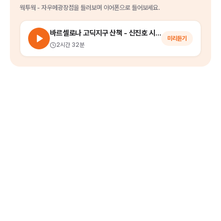
웍투웍 - 자우메광장점
을
들러보며 이어폰으로 들어보세요.
바르셀로나 고딕지구 산책 - 신진호 시인과 함께 걷는 인문산책 시리즈
미리듣기
2시간 32분