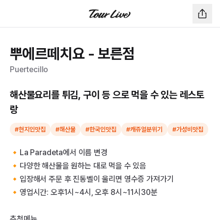
뿌에르떼치요 - 보른점
Puertecillo
해산물요리를 튀김, 구이 등 으로 먹을 수 있는 레스토
랑
#현지인맛집
#해산물
#한국인맛집
#캐쥬얼분위기
#가성비맛집
🔸La Paradeta에서 이름 변경
🔸다양한 해산물을 원하는 대로 먹을 수 있음
🔸입장해서 주문 후 진동벨이 울리면 영수증 가져가기
🔸영업시간: 오후1시~4시, 오후 8시~11시30분
추천메뉴