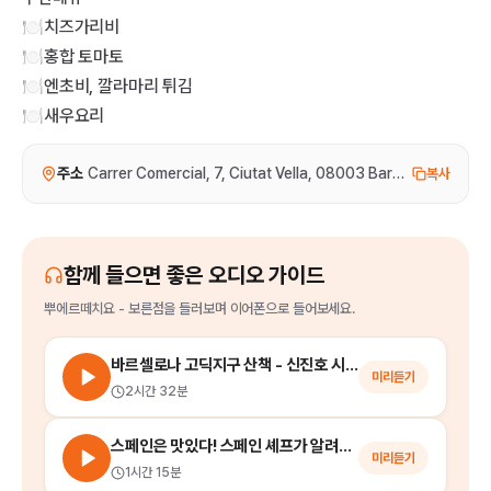
🍽️치즈가리비
🍽️홍합 토마토
🍽️엔초비, 깔라마리 튀김
🍽️새우요리
주소
Carrer Comercial, 7, Ciutat Vella, 08003 Barcelona, 스페인
복사
함께 들으면 좋은 오디오 가이드
뿌에르떼치요 - 보른점
을
들러보며 이어폰으로 들어보세요.
바르셀로나 고딕지구 산책 - 신진호 시인과 함께 걷는 인문산책 시리즈
미리듣기
2시간 32분
스페인은 맛있다! 스페인 셰프가 알려주는 '스페인' 음식 문화
미리듣기
1시간 15분