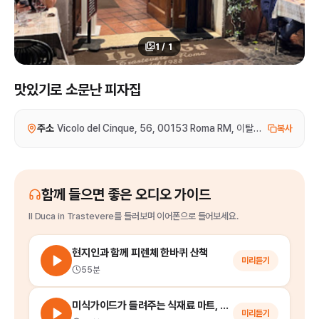
1
/
1
맛있기로 소문난 피자집
주소
Vicolo del Cinque, 56, 00153 Roma RM, 이탈리아
복사
함께 들으면 좋은 오디오 가이드
Il Duca in Trastevere
를
들러보며 이어폰으로 들어보세요.
현지인과 함께 피렌체 한바퀴 산책
미리듣기
55분
미식가이드가 들려주는 식재료 마트, 잇탈리 (Eataly) 쇼핑의 모든 것!
미리듣기