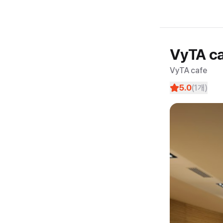
VyTA c
VyTA cafe
5.0
(
1
개)