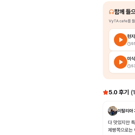
함께 들
VyTA cafe
를
들
현지
5
미식
5
5.0
후기
(
이탈리아 
다 맛있지만 특
제빵쪽으로는 