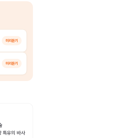
미리듣기
미리듣기
술
 특유의 바사