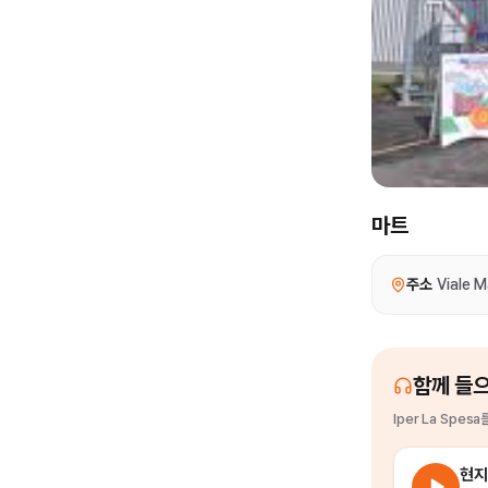
마트
주소
Viale 
함께 들
Iper La Spesa
현지