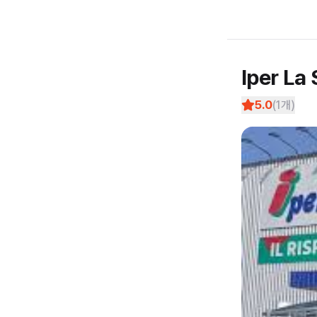
Iper La
5.0
(
1
개)