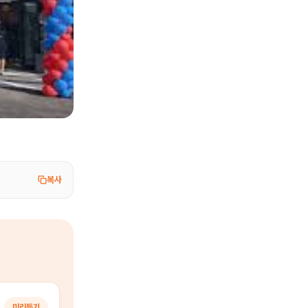
복사
미리듣기