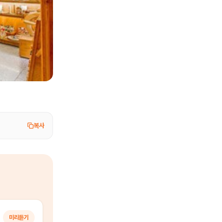
복사
미리듣기