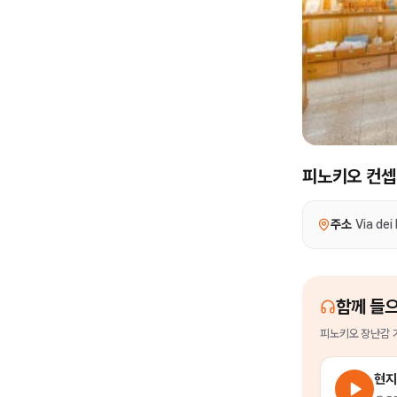
피노키오 컨셉
주소
Via dei
함께 들
피노키오 장난감 
현지