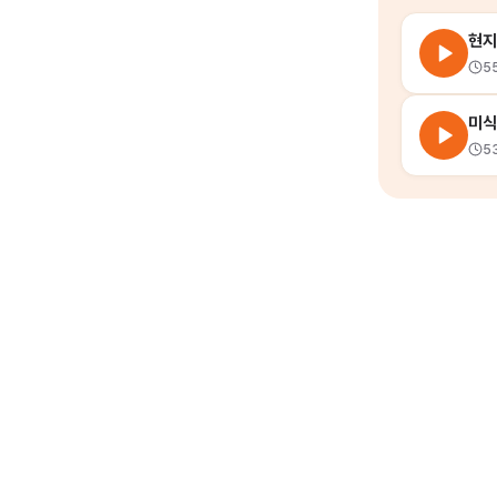
현지
5
미식
5