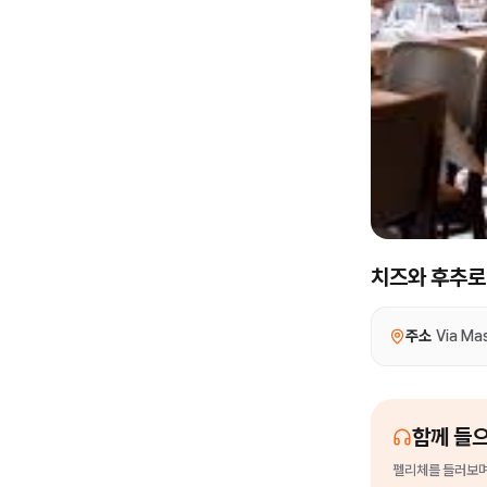
치즈와 후추로 
주소
Via Mas
함께 들
펠리체
를
들러보며