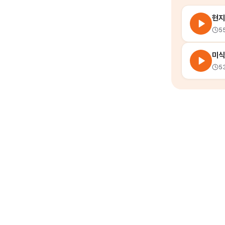
현지
5
미식
5