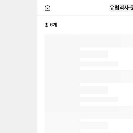
유럽역사·
가이드 없이 즐기는
총
6
개
편리한 셀프투어
투어라이브앱에서 여행 맛집지도를 받아보세요
앱 다운로드