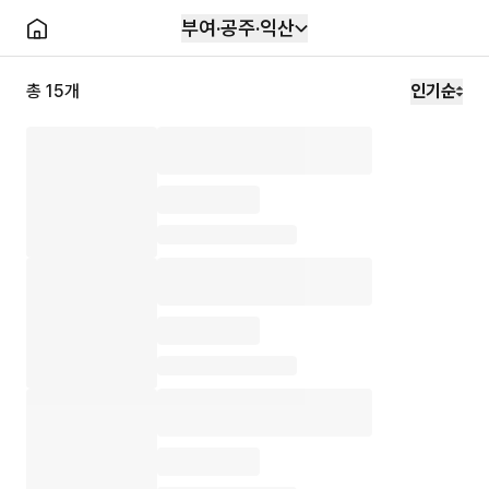
부여·공주·익산
총
15
개
인기순