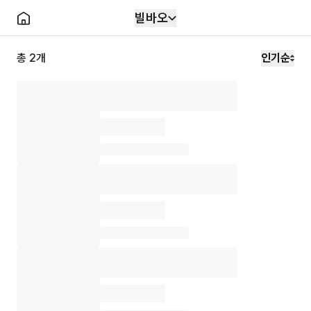
빌바오
총
2
개
인기순